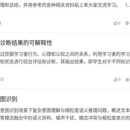
理和总结，并将参考的各种相关资料贴上来大家交流学习。 1.
-4114 …
日
0
诊断结果的可解释性
过挖掘学习者行为、心理和认知之间的关系，利用学习者的学习
知状态进行综合评估和诊断，其输出结果，即学生对于不同知识
度应与实际情况相符，具有高度的可解…
7日
0
图识别
意图识别场景下复杂意图理解与细粒度语义推理问题，概述文本
等模态融合中的语义异构、噪声干扰、模态冲突与粗粒度表示的
绍 LGSRR 基于大模型引导的细…