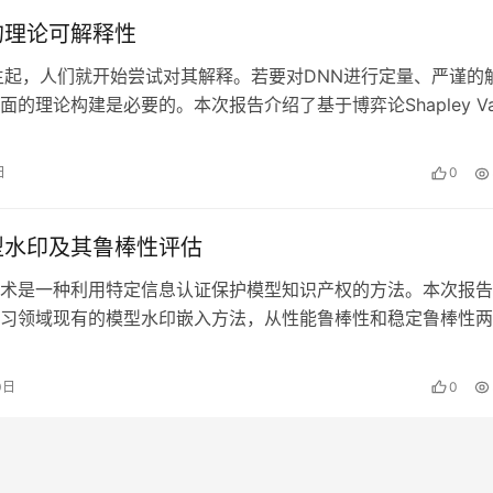
的理论可解释性
生起，人们就开始尝试对其解释。若要对DNN进行定量、严谨的
面的理论构建是必要的。本次报告介绍了基于博弈论Shapley Val
N可解释性理论体系…
日
0
型水印及其鲁棒性评估
术是一种利用特定信息认证保护模型知识产权的方法。本次报告
习领域现有的模型水印嵌入方法，从性能鲁棒性和稳定鲁棒性两
水印鲁棒性评估方法，并以实例分析和…
0日
0
与软件保护