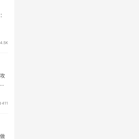
示：
4.5K
攻
基
411
做