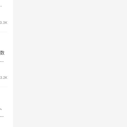
3.3K
数
概
3.2K
、
局