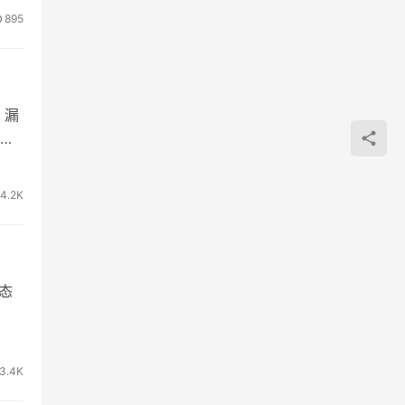
895
。漏
也
4.2K
态
3.4K