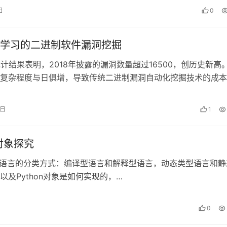
日
0
学习的二进制软件漏洞挖掘
统计结果表明，2018年披露的漏洞数量超过16500，创历史新高
复杂程度与日俱增，导致传统二进制漏洞自动化挖掘技术的成本
。为迎接这些挑战，研究人…
2日
1
n对象探究
言的分类方式：编译型语言和解释型语言，动态类型语言和静
以及Python对象是如何实现的，…
0