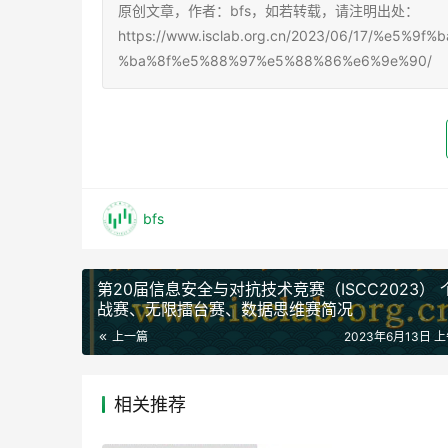
原创文章，作者：bfs，如若转载，请注明出处：
https://www.isclab.org.cn/2023/06/17/%e5
%ba%8f%e5%88%97%e5%88%86%e6%9e%90/
bfs
第20届信息安全与对抗技术竞赛（ISCC2023） 
战赛、无限擂台赛、数据思维赛简况
上一篇
2023年6月13日 上
相关推荐