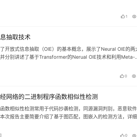
点，最后列举了三种实用的开源调优工…
1
息抽取技术
了开放式信息抽取（OIE）的基本概念，展示了Neural OIE的两
分别讲述了基于Transformer的Nerual OIE技术和利用Meta-
日
0
经网络的二进制程序函数相似性检测
函数相似性检测常用于代码抄袭检测，同源漏洞判别，恶意软件
本次报告主要简要介绍了基于图匹配，图嵌入的检测方法，详细
神经网络的相似性检测方法，最后介绍…
日
0