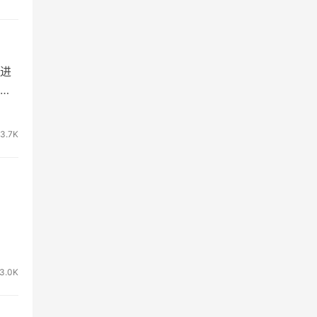
进
，
3.7K
3.0K