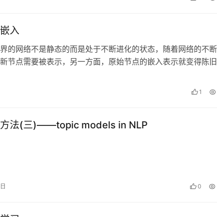
嵌入
界的网络不是静态的而是处于不断进化的状态，随着网络的不断
新节点需要被表示，另一方面，原始节点的嵌入表示就变得陈旧
更新。本次学术报告首先介绍了动态网…
日
1
(三)——topic models in NLP
9日
0