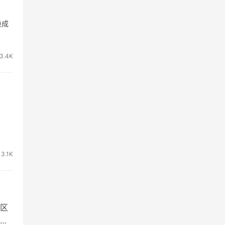
换成
3.4K
3.1K
区
用