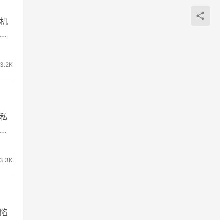
机
对
3.2K
私
，
3.3K
陷