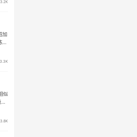
3.2K
绍加
练过
3.3K
相似
级克
3.8K