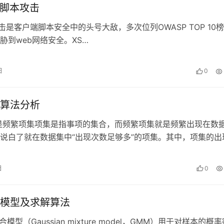
站脚本攻击
是客户端脚本安全中的头号大敌，多次位列OWASP TOP 10榜
胁到web网络安全。XS…
日
0
算法分析
是频繁项集项集是指事项的集合，而频繁项集就是频繁出现在数
说白了就在数据集中“出现次数足够多”的项集。其中，项集的出
含项集的事务的数量，简称为项集…
日
0
模型及求解算法
（Gaussian mixture model，GMM）用于对样本的概率