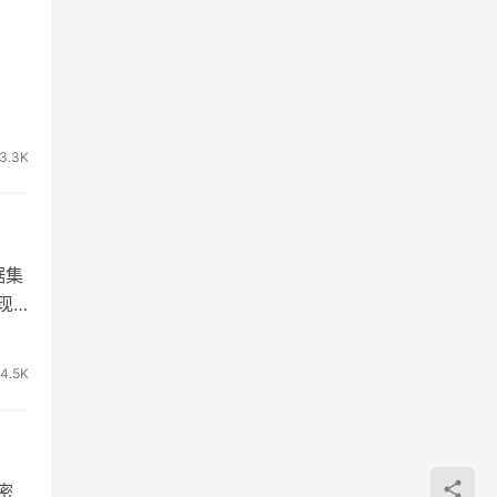
3.3K
据集
现
4.5K
密