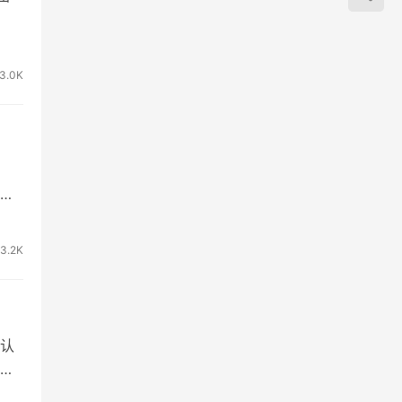
3.0K
本
3.2K
认
共