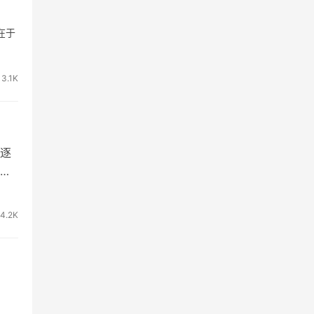
在于
3.1K
逐
，
4.2K