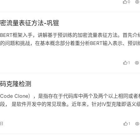
0
密流量表征方法-巩锟
BERT框架入手，讲解基于预训练的加密流量表征方法。首先介
的问题和挑战，在基本概念部分着重分析BERT输入表示、预训
M和NSP任务，然后以ET…
1
码克隆检测
Code Clone），是指存在于代码库中两个及两个以上相同或者
段， 是软件开发中的常见现象。近年来，针对Ⅳ型克隆即语义
术受到了广泛关注。主要…
1日
1