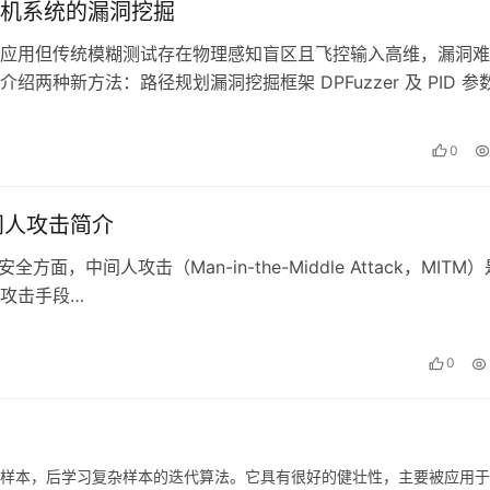
机系统的漏洞挖掘
应用但传统模糊测试存在物理感知盲区且飞控输入高维，漏洞难
绍两种新方法：路径规划漏洞挖掘框架 DPFuzzer 及 PID 参
outhSea…
0
间人攻击简介
面，中间人攻击（Man-in-the-Middle Attack，MITM）
攻击手段…
0
先学习简单样本，后学习复杂样本的迭代算法。它具有很好的健壮性，主要被应用