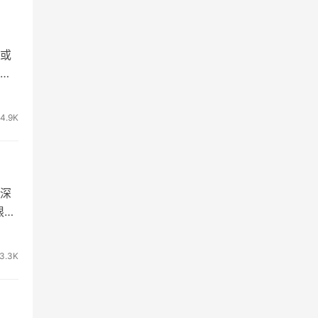
或
在
4.9K
为深
限和
3.3K