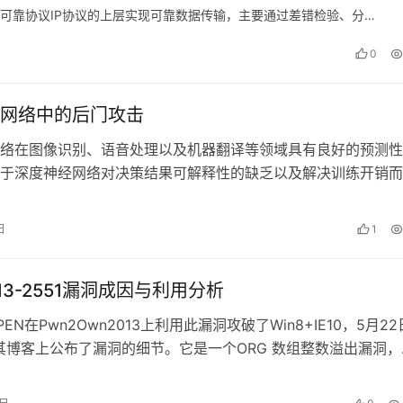
可靠协议IP协议的上层实现可靠数据传输，主要通过差错检验、分…
0
网络中的后门攻击
络在图像识别、语音处理以及机器翻译等领域具有良好的预测性
于深度神经网络对决策结果可解释性的缺乏以及解决训练开销而
练的安全难以有效保证，都导致深度神经…
日
1
013-2551漏洞成因与利用分析
VUPEN在Pwn2Own2013上利用此漏洞攻破了Win8+IE10，5月22
在其博客上公布了漏洞的细节。它是一个ORG 数组整数溢出漏洞，
特…