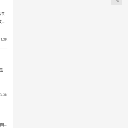
挖
数规
1.3K
是
3.3K
于图…