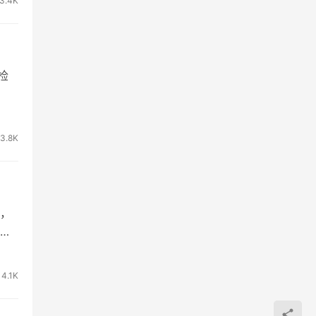
3.4K
检
3.8K
，
构
4.1K