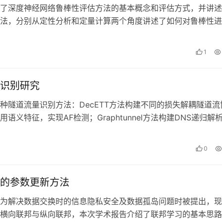
了深度神经网络鲁棒性评估方法的基本概念和评估方式，并讲述
法，分别从定性分析和定量计算两个角度讲述了如何对鲁棒性进
对深度神经网络鲁棒性和评估方法的认…
日
1
识别研究
种隧道流量识别方法：DecETT方法构建不同的损失解耦隧道流
语义特征，实现AF检测；Graphtunnel方法构建DNS递归解
隧道流量监测。未…
0
的参数更新方法
为解决数据交换时的信息隐私安全及数据孤岛问题时被提出，现
横向联邦与纵向联邦，本次学术报告介绍了联邦学习的基本思路