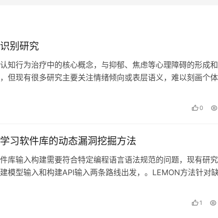
识别研究
认知行为治疗中的核心概念，与抑郁、焦虑等心理障碍的形成和
，但现有很多研究主要关注情绪倾向或表层语义，难以刻画个体
偏差与认知模式，同时认知扭曲往往存…
0
学习软件库的动态漏洞挖掘方法
件库输入构建需要符合特定编程语言语法规范的问题，现有研究
建模型输入和构建API输入两条路线出发，。LEMON方法针对
输出差异难以被察觉的问题，采…
1