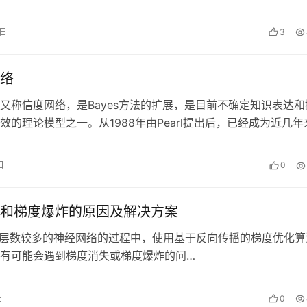
联邦说明了两种经典的参数更新和合并…
1日
3
络
又称信度网络，是Bayes方法的扩展，是目前不确定知识表达和
效的理论模型之一。从1988年由Pearl提出后，已经成为近几年
.。
日
0
和梯度爆炸的原因及解决方案
数较多的神经网络的过程中，使用基于反向传播的梯度优化算
有可能会遇到梯度消失或梯度爆炸的问…
日
0