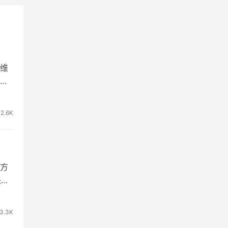
维
更
2.6K
方
缺陷
3.3K