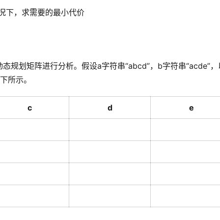
情况下，求需要的最小代价
划矩阵进行分析。假设a字符串“abcd”，b字符串“acde”，
如下所示。
c
d
e