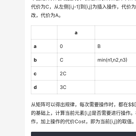
代价为C，从左侧[i,j-1]到[i,j]为插入操作，代价为B，
改，代价为A。
a
a
0
B
b
C
min(n1,n2,n3)
c
2C
d
3C
从矩阵可以得出规律，每次需要操作时，都在$$[i-1,j-1
的基础上，计算当前元素[i,j]是否需要进行操作。根据[i
作，加上操作的代价Cost，即为当前[i,j]的