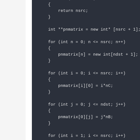
    {

        return nsrc;

    }

    int **pnmatrix = new int* [nsrc + 1];
    for (int n = 0; n <= nsrc; n++)

    {

        pnmatrix[n] = new int[ndst + 1];

    }

    for (int i = 0; i <= nsrc; i++)

    {

        pnmatrix[i][0] = i*nC;

    }

    for (int j = 0; j <= ndst; j++)

    {

        pnmatrix[0][j] = j*nB;

    }

    for (int i = 1; i <= nsrc; i++)
