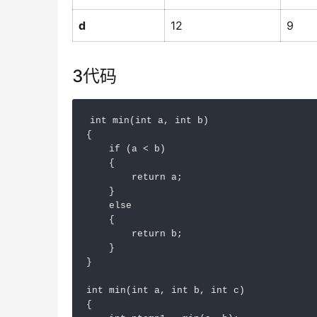
d
12
9
3代码
int min(int a, int b)

{

    if (a < b)

    {

        return a;

    }

    else

    {

        return b;

    }

}

int min(int a, int b, int c)

{
