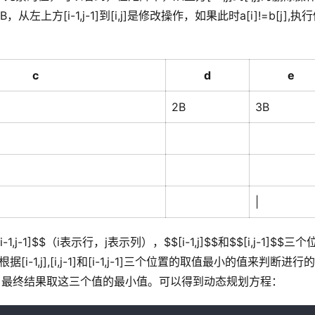
从左上方[i-1,j-1]到[i,j]是修改操作，如果此时a[i]!=b[j],执
c
d
e
2B
3B
|
]$$（i表示行，j表示列），$$[i-1,j]$$和$$[i,j-1]$$三个
-1,j],[i,j-1]和[i-1,j-1]三个位置的取值最小的值来判断进行
取值。最终结果取这三个值的最小值。可以得到动态规划方程：