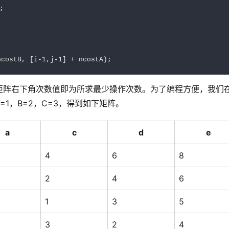


矩阵右下角次数值即为所求最少操作次数。为了编程方便，我们
1，B=2，C=3，得到如下矩阵。
a
c
d
e
4
6
8
2
4
6
1
3
5
3
2
4