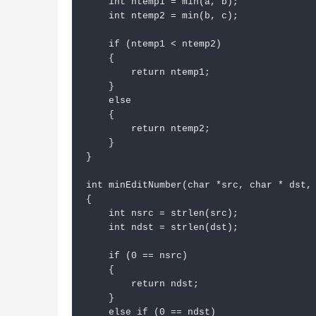
    int ntemp1 = min(a, b);

    int ntemp2 = min(b, c);

    if (ntemp1 < ntemp2)

    {

        return ntemp1;

    }

    else

    {

        return ntemp2;

    }

}

int minEditNumber(char *src, char * dst, 
{

    int nsrc = strlen(src);

    int ndst = strlen(dst);

    if (0 == nsrc)

    {

        return ndst;

    }

    else if (0 == ndst)
