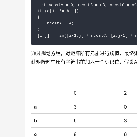
int ncostA = 0, ncostB = nB, ncostC = nC;
if (a[i] != b[j])

{

    ncostA = A;

}

通过规划方程，对矩阵所有元素进行赋值，最终
建矩阵时在原有字符串前加入一个标识位，假设A=
0
2
a
3
0
b
6
3
c
9
6