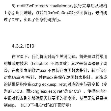
5) ntdll!ZwProtectVirtualMemory执行完毕后从堆栈
上索引返回地址，跳转到0x0c0c0c40处继续执行，最终绕
过了DEP，实现了任意代码执行。
4.3.2. IE10
在IE10下，我们将面对两个关键问题。首先是以前常用
的堆喷射技术（heapLib）不再奏效；其次是编译器做了调
整，在索引虚函数时eax 不再保存虚函数表指针，转而保存
对象UserPtr指针，并由ecx来保存虚函数表指针。其造成
的结果是指令串xchg ecx,esp; retn;对应的字节码变长（变
为87E1C3，而xchg eax,esp; retn为94C3），使得在内存
中很难搜索到能够满足类似要求的指令串，从而无法轻易控
制esp。（IE10下相关代码如下图所示）