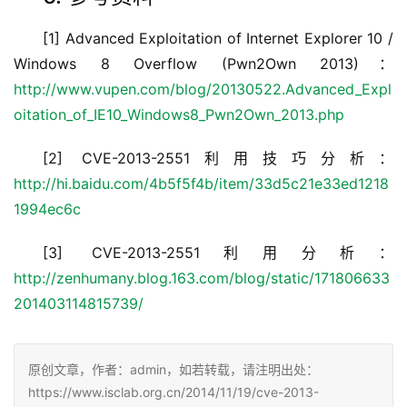
[1] Advanced Exploitation of Internet Explorer 10 /
Windows 8 Overflow (Pwn2Own 2013)：
http://www.vupen.com/blog/20130522.Advanced_Expl
oitation_of_IE10_Windows8_Pwn2Own_2013.php
[2] CVE-2013-2551利用技巧分析：
http://hi.baidu.com/4b5f5f4b/item/33d5c21e33ed1218
1994ec6c
[3] CVE-2013-2551利用分析：
http://zenhumany.blog.163.com/blog/static/171806633
201403114815739/
原创文章，作者：admin，如若转载，请注明出处：
https://www.isclab.org.cn/2014/11/19/cve-2013-