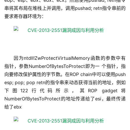
ebp、esp、ebx、edx、ecx。然后使用pushad; retn指令
串将其布局在堆栈上并调用，调用pushad; retn指令串前的
要求寄存器环境为：
因为ntdll!ZwProtectVirtualMemory函数的参数中有
指针，参数NumberOfBytesToProtect即为一 个指针，指
向要修改保护属性的字节数。在ROP chain中可以使用push
esp; pop; pop retn的指令串来动态获得当前的地址，例如
下图122行代码所示，其ROP gadget将
NumberOfBytesToProtect的地址传递给了esi，最终传递
给了ebx