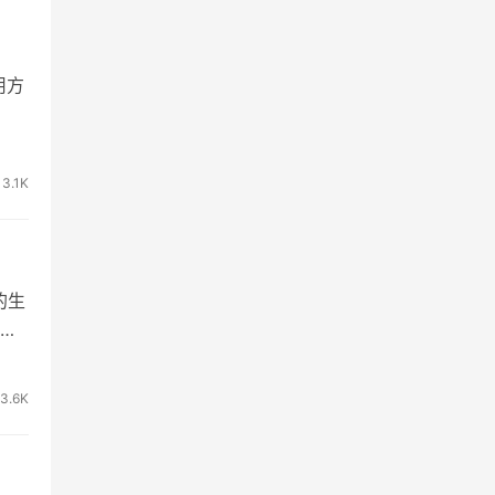
用方
3.1K
的生
。
3.6K