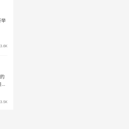
行举
3.6K
的
接的
3.5K