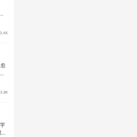
对
3.4K
也愈
法
3.8K
学
混合