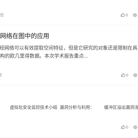
由经典高斯混合模型推广而来 的强…
7日
0
网络在图中的应用
网络可以有效提取空间特征，但是它研究的对象还是限制在具
构的欧几里得数据。本次学术报告重点…
日
0
介绍 虚拟化安全监控技术小结 漏洞分析与利用： 缓冲区溢出漏洞
0