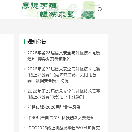
通知公告
2026年第23届信息安全与对抗技术竞赛
通知–博弈对抗赛预报名
2026年第23届信息安全与对抗技术竞赛
“线上挑战赛”（破阵夺旗赛、无限擂台
赛、数据安全赛）简况
2026年第23届信息安全与对抗技术竞赛
“线上挑战赛”获奖证书下载通知
前程似锦-2026届毕业生风采
第40届全国青少年科技创新大赛通知
ISCC2026线上挑战赛题目WriteUP提交