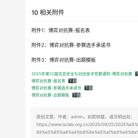
10 相关附件
附件1：博弈对抗赛-报名表
附件2：博弈对抗赛-参赛选手承诺书
附件3：博弈对抗赛-出题模板
2025年第22届信息安全与对抗技术竞赛通知–博弈对抗赛
博弈对抗赛-报名表
下载
博弈对抗赛-参赛选手承诺书
下载
博弈对抗赛-出题模板
下载
原创文章，作者：admin，如若转载，请注明出处：
https://www.isclab.org.cn/2025/09/25/202
89%e5%85%a8%e4%b8%8e%e5%af%b9%e6%8a