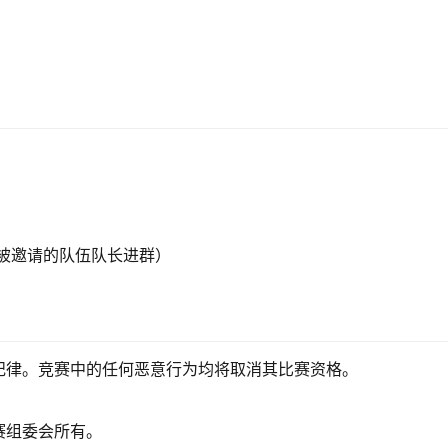
仅限被邀请的队伍队长进群）
纪律。竞赛中的任何恶意行为均将取消其比赛资格。
赛组委会所有。