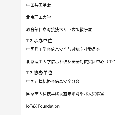
中国兵工学会
北京理工大学
教育部信息对抗技术专业虚拟教研室
7.2 承办单位
中国兵工学会信息安全与对抗专业委员会
北京理工大学信息系统及安全对抗实验中心（工
7.3 协办单位
中国计算机协会信息安全分会
国家重大科技基础设施未来网络北大实验室
IoTeX Foundation