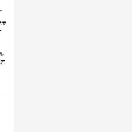
格。
术专
件
限
，若