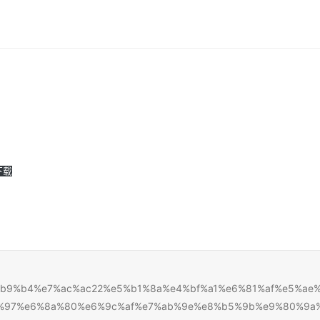
下载
5%e5%b9%b4%e7%ac%ac22%e5%b1%8a%e4%bf%a1%e6%81%af%e5%ae
%97%e6%8a%80%e6%9c%af%e7%ab%9e%e8%b5%9b%e9%80%9a