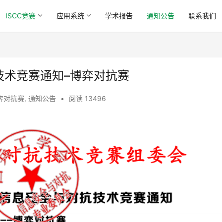
ISCC竞赛
应用系统
学术报告
通知公告
联系我们
抗技术竞赛通知–博弈对抗赛
弈对抗赛
,
通知公告
•
阅读 13496