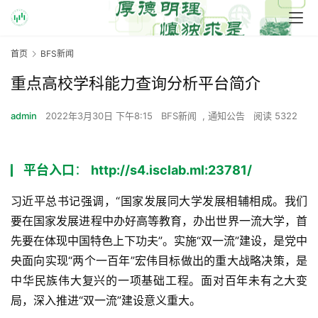
首页
BFS新闻
重点高校学科能力查询分析平台简介
admin
2022年3月30日 下午8:15
BFS新闻
,
通知公告
阅读 5322
平台入口
：
http://s4.isclab.ml:23781/
习近平总书记强调，“国家发展同大学发展相辅相成。我们
要在国家发展进程中办好高等教育，办出世界一流大学，首
先要在体现中国特色上下功夫”。实施“双一流”建设，是党中
央面向实现“两个一百年”宏伟目标做出的重大战略决策，是
中华民族伟大复兴的一项基础工程。面对百年未有之大变
局，深入推进“双一流”建设意义重大。