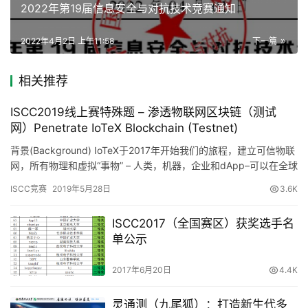
2022年第19届信息安全与对抗技术竞赛通知
2022年4月2日 上午11:58
下一篇
相关推荐
ISCC2019线上赛特殊题 – 渗透物联网区块链（测试
网）Penetrate IoTeX Blockchain (Testnet)
背景(Background) IoTeX于2017年开始我们的旅程，建立可信物联
网，所有物理和虚拟“事物” – 人类，机器，企业和dApp–可以在全球
范围内…
ISCC竞赛
2019年5月28日
3.6K
ISCC2017（全国赛区）获奖选手名
单公示
2017年6月20日
4.4K
灵通测（九尾狐）：打造新生代多