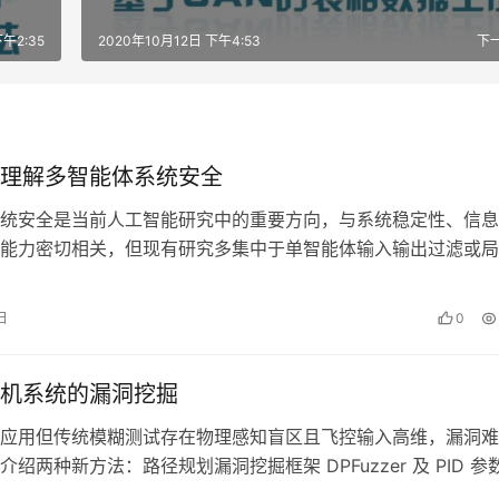
午2:35
2020年10月12日 下午4:53
下
理解多智能体系统安全
统安全是当前人工智能研究中的重要方向，与系统稳定性、信息
能力密切相关，但现有研究多集中于单智能体输入输出过滤或局
难以刻画复杂交互网络中的全局风险传…
日
0
机系统的漏洞挖掘
应用但传统模糊测试存在物理感知盲区且飞控输入高维，漏洞难
绍两种新方法：路径规划漏洞挖掘框架 DPFuzzer 及 PID 参
outhSea…