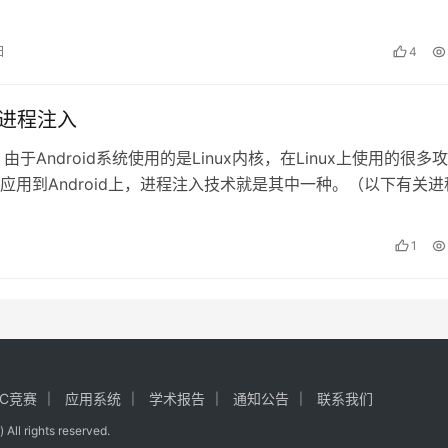
ngo基本开发模…
日
4
id进程注入
识 由于Android系统使用的是Linux内核，在Linux上使用的很多
应用到Android上，进程注入技术就是其中一种。（以下有关进
大多针…
1
CC竞赛
应用系统
学术报告
通知公告
联系我们
ghts reserved.