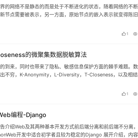
界的网络不是静态的而是处于不断进化的状态，随着网络的不断
新节点需要被表示，另一方面，原始节点的嵌入表示就变得陈旧
更新。本次学术报告首先介绍了动态网…
日
1
loseness的微聚集数据脱敏算法
的到来，同时也带来了隐私、敏感信息保护方面的棘手难题。数
穷，K-Anonymity，L-Diversity，T-Closeness，以及相
法…
1
 Web编程-Django
告介绍Web及其两种基本开发方式前后端分离和前后端不分离
honWeb开发中适合初学者且较为稳定的Django 展开介绍，内