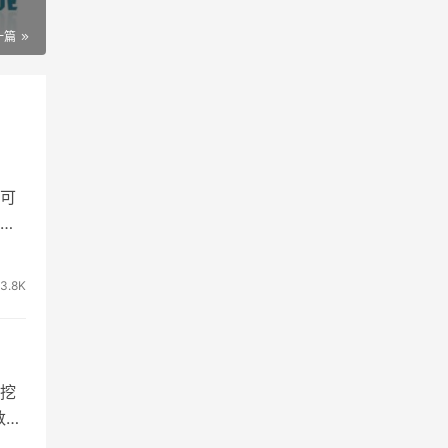
一篇
可
部
3.8K
挖
数规