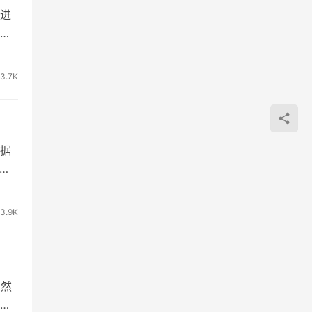
进
，
3.7K
据
结合
3.9K
，然
容主