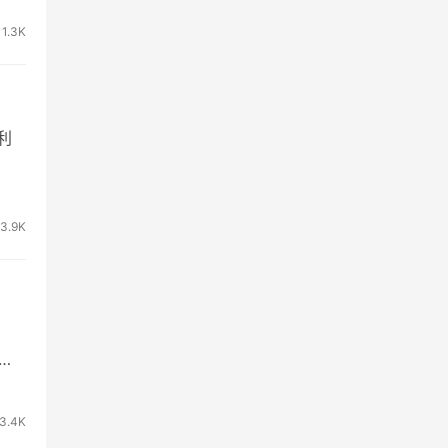
1.3K
指利
3.9K
对
3.4K