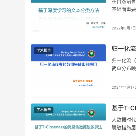
在自然语言
基础而重要
要求而在文
2022年3月7日
归一化流
学术报告
归一化流（N
简单分布映
成领域，归
2024年4月17
基于T-C
学术报告
大数据时代
脱敏措施层出不
的微聚集算