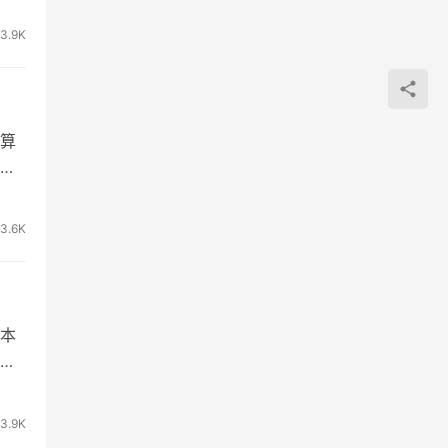
3.9K
算
了
3.6K
本
测
3.9K