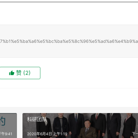
n%e6%b7%b1%e5%ba%a6%e5%bc%ba%e5%8c%96%e5%ad%a6%e4%b9%
赞
(2)
科研团队
午9:41
2020年6月4日 上午1:19
下