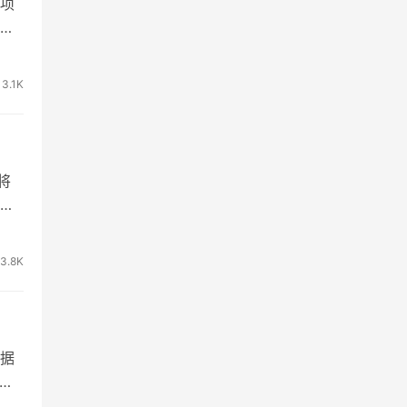
项
低
3.1K
将
生
3.8K
据
结合