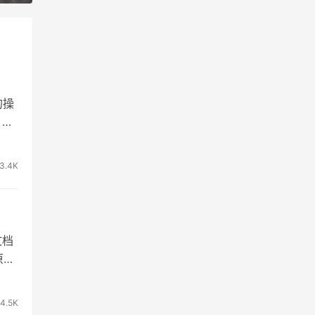
的操
，因
3.4K
文档
原理
4.5K