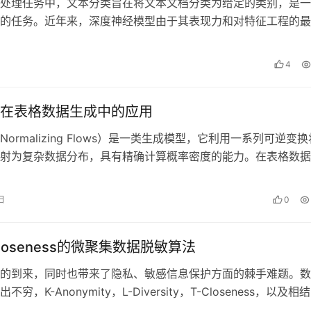
处理任务中，文本分类旨在将文本文档分类为给定的类别，是一
的任务。近年来，深度神经模型由于其表现力和对特征工程的最
本分类中越来越受欢迎。然而，将深度…
4
在表格数据生成中的应用
ormalizing Flows）是一类生成模型，它利用一系列可逆变换
射为复杂数据分布，具有精确计算概率密度的能力。在表格数据
一化流的应用对于理…
日
0
loseness的微聚集数据脱敏算法
的到来，同时也带来了隐私、敏感信息保护方面的棘手难题。数
穷，K-Anonymity，L-Diversity，T-Closeness，以及相
法…