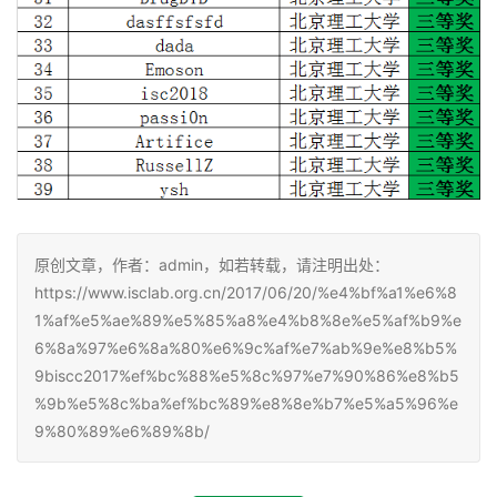
原创文章，作者：admin，如若转载，请注明出处：
https://www.isclab.org.cn/2017/06/20/%e4%bf%a1%e6%8
1%af%e5%ae%89%e5%85%a8%e4%b8%8e%e5%af%b9%e
6%8a%97%e6%8a%80%e6%9c%af%e7%ab%9e%e8%b5%
9biscc2017%ef%bc%88%e5%8c%97%e7%90%86%e8%b5
%9b%e5%8c%ba%ef%bc%89%e8%8e%b7%e5%a5%96%e
9%80%89%e6%89%8b/