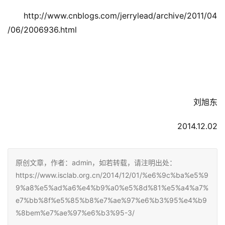
http://www.cnblogs.com/jerrylead/archive/2011/04
/06/2006936.html
刘旭东
2014.12.02
原创文章，作者：admin，如若转载，请注明出处：
https://www.isclab.org.cn/2014/12/01/%e6%9c%ba%e5%9
9%a8%e5%ad%a6%e4%b9%a0%e5%8d%81%e5%a4%a7%
e7%bb%8f%e5%85%b8%e7%ae%97%e6%b3%95%e4%b9
%8bem%e7%ae%97%e6%b3%95-3/