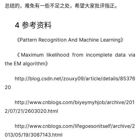
总结的，难免有一些不足之处，希望大家批评指正。
4 参考资料
《Pattern Recognition And Machine Learning》
《Maximum likelihood from incomplete data via
the EM algorithm》
http://blog.csdn.net/zouxy09/article/details/85376
20
http://www.cnblogs.com/biyeymyhjob/archive/201
2/07/21/2603020.html
http://www.cnblogs.com/lifegoesonitself/archive/2
013/05/19/3087143.html