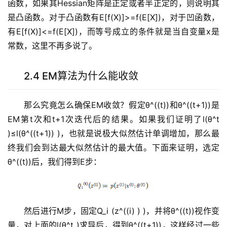
函数，如果其Hessian矩阵是正定或者半正定的，则说明其
是凸函数。对于凸函数有E[f(X)]>=f(E[X])，对于凹函数，
有E[f(X)]<=f(E[X])，而等号成立的条件就是当自变量x是
常数，这里不再多说了。
2.4 EM算法为什么能收敛
那么究竟怎么确保EM收敛？假定θ^((t))和θ^((t+1))是
EM第t次和t+1次迭代后的结果。如果我们证明了l(θ^t
)≤l(θ^((t+1)) )，也就是说极大似然估计单调增加，那么最
终我们会到达最大似然估计的最大值。下面来证明，选定
θ^((t))后，我们得到E步：
然后进行M步，固定Q_i (z^((i) ) )，并将θ^((t))视作变
量，对上面的l(θ^t )求导后，得到θ^((t+1))，这样经过一些