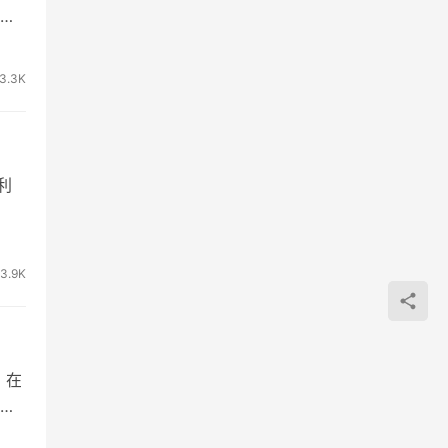
外
3.3K
指利
3.9K
，在
有