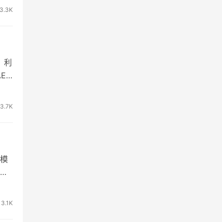
3.3K
，利
E
3.7K
习模
，
3.1K