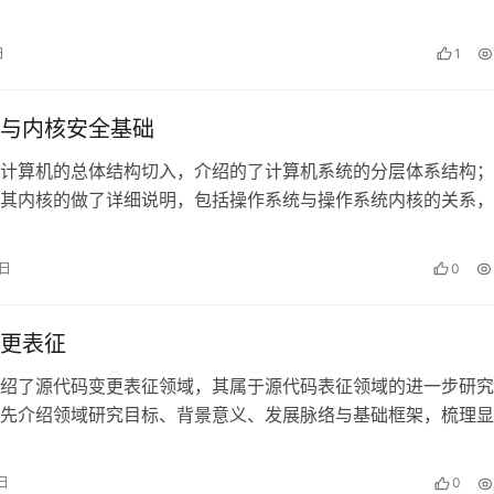
日
1
与内核安全基础
计算机的总体结构切入，介绍的了计算机系统的分层体系结构；
其内核的做了详细说明，包括操作系统与操作系统内核的关系，
内核的主要功能等内容；报告还分析了…
4日
0
更表征
绍了源代码变更表征领域，其属于源代码表征领域的进一步研究
先介绍领域研究目标、背景意义、发展脉络与基础框架，梳理显
交互两类代码变更表示学习方法；随后…
日
0