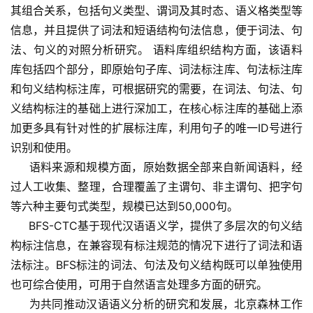
其组合关系，包括句义类型、谓词及其时态、语义格类型等
信息，并且提供了词法和短语结构句法信息，便于词法、句
法、句义的对照分析研究。 语料库组织结构方面，该语料
库包括四个部分，即原始句子库、词法标注库、句法标注库
和句义结构标注库，可根据研究的需要，在词法、句法、句
义结构标注的基础上进行深加工，在核心标注库的基础上添
加更多具有针对性的扩展标注库，利用句子的唯一ID号进行
识别和使用。
     语料来源和规模方面，原始数据全部来自新闻语料，经
过人工收集、整理，合理覆盖了主谓句、非主谓句、把字句
等六种主要句式类型，规模已达到50,000句。
     BFS-CTC基于现代汉语语义学，提供了多层次的句义结
构标注信息，在兼容现有标注规范的情况下进行了词法和语
法标注。BFS标注的词法、句法及句义结构既可以单独使用
也可综合使用，可用于自然语言处理多方面的研究。
     为共同推动汉语语义分析的研究和发展，北京森林工作