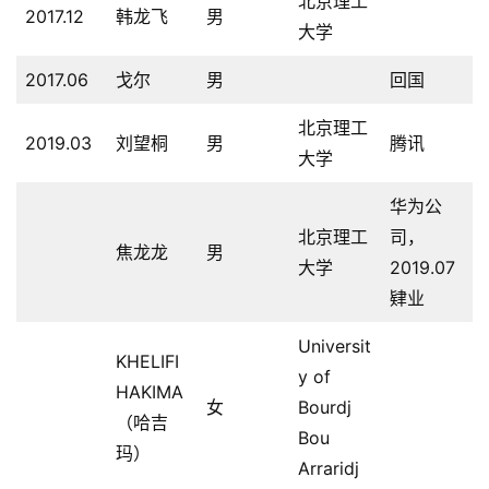
北京理工
2017.12
韩龙飞
男
大学
2017.06
戈尔
男
回国
北京理工
2019.03
刘望桐
男
腾讯
大学
华为公
北京理工
司，
焦龙龙
男
大学
2019.07
肄业
Universit
KHELIFI
y of
HAKIMA
女
Bourdj
（哈吉
Bou
玛）
Arraridj