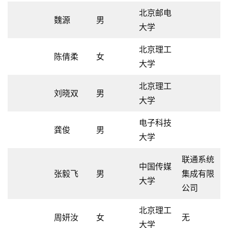
北京邮电
魏源
男
大学
北京理工
陈倩柔
女
大学
北京理工
刘晓双
男
大学
电子科技
龚俊
男
大学
联通系统
中国传媒
张毅飞
男
集成有限
大学
公司
北京理工
周妍汝
女
无
大学