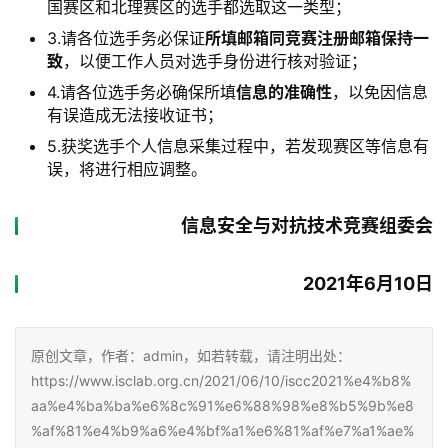
国赛区和北理赛区的选手都选取这一类型；
3.请各位选手务必保证
所填邮箱同竞赛注册邮箱保持一
致
，以便工作人员对选手身份进行核对验证；
4.请各位选手务必确保所填
信息的准确性
，以免因信息
有误造成无法接收证书；
5.获奖选手个人信息采集过程中，若发现赛区等信息有
误，将进行相应调整。
信息安全与对抗技术竞赛组委会
2021年6月10日
原创文章，作者：admin，如若转载，请注明出处：
https://www.isclab.org.cn/2021/06/10/iscc2021%e4%b8%
aa%e4%ba%ba%e6%8c%91%e6%88%98%e8%b5%9b%e8
%af%81%e4%b9%a6%e4%bf%a1%e6%81%af%e7%a1%ae%