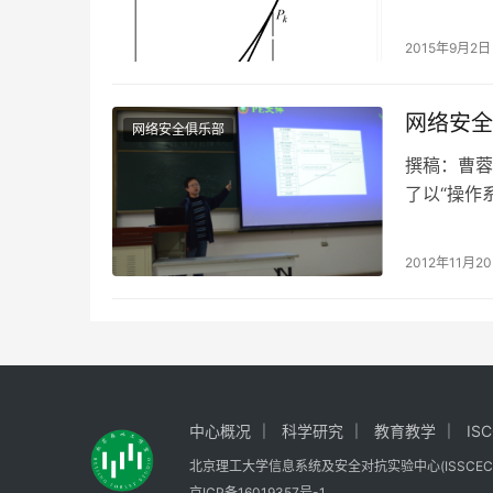
2015年9月2日
网络安全
网络安全俱乐部
撰稿：曹蓉
了以“操作
的闫广禄和
2012年11月2
中心概况
科学研究
教育教学
IS
北京理工大学信息系统及安全对抗实验中心(ISSCEC) All ri
京ICP备16019357号-1