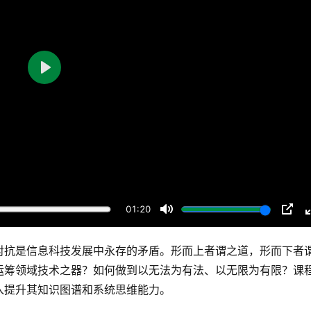
P
l
a
y
01:20
M
P
u
I
对抗是信息科技发展中永存的矛盾。形而上者谓之道，形而下者
t
P
运筹领域技术之器？如何做到以无法为有法、以无限为有限？课
e
入提升其知识图谱和系统思维能力。