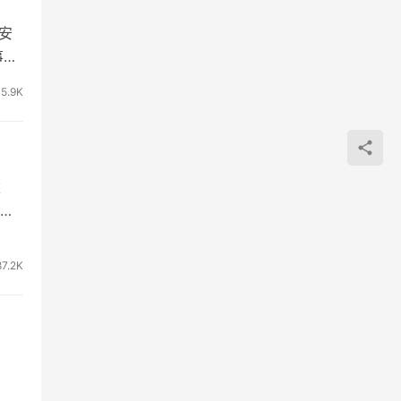
能安
事宜
15.9K
建
上
87.2K