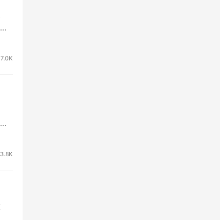
建
上
7.0K
请加
3.8K
建
上