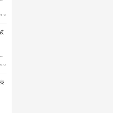
3.6K
破
建
上
89.5K
竞
召