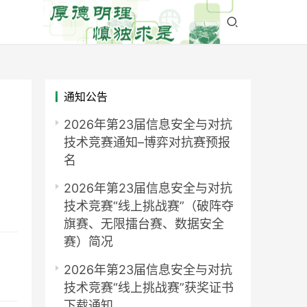
通知公告
2026年第23届信息安全与对抗
技术竞赛通知–博弈对抗赛预报
名
2026年第23届信息安全与对抗
技术竞赛“线上挑战赛”（破阵夺
旗赛、无限擂台赛、数据安全
赛）简况
2026年第23届信息安全与对抗
技术竞赛“线上挑战赛”获奖证书
下载通知