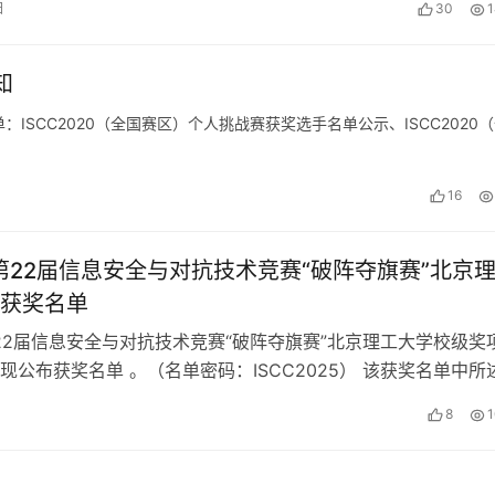
日
30
1
知
：ISCC2020（全国赛区）个人挑战赛获奖选手名单公示、ISCC2020
16
年第22届信息安全与对抗技术竞赛“破阵夺旗赛”北京
获奖名单
第22届信息安全与对抗技术竞赛“破阵夺旗赛”北京理工大学校级奖
现公布获奖名单 。（名单密码：ISCC2025） 该获奖名单中所
工大学校级奖项，…
8
1