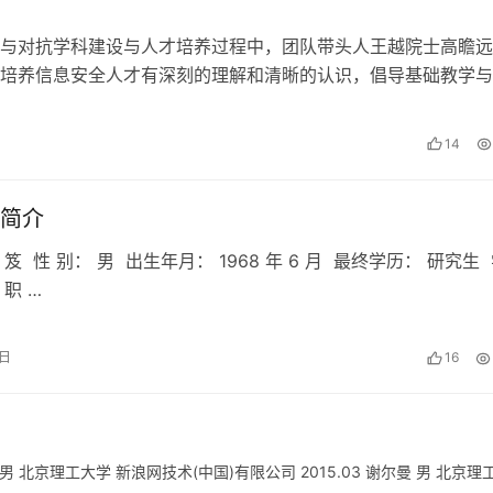
与对抗学科建设与人才培养过程中，团队带头人王越院士高瞻远
培养信息安全人才有深刻的理解和清晰的认识，倡导基础教学与
有机结合，多层次、多类型的地培养学生…
日
14
简介
 笈 性 别： 男 出生年月： 1968 年 6 月 最终学历： 研究生
 职 …
2日
16
扬 男 北京理工大学 新浪网技术(中国)有限公司 2015.03 谢尔曼 男 北京理