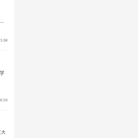
现
5.9K
 学
6.0K
工大