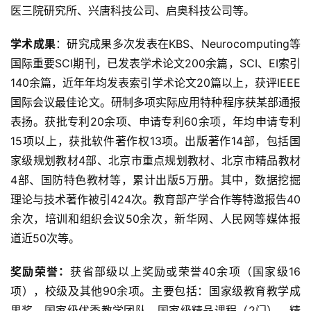
医三院研究所、兴唐科技公司、启奥科技公司等。
学术成果
：研究成果多次发表在KBS、Neurocomputing等
国际重要SCI期刊，已发表学术论文200余篇，SCI、EI索引
140余篇，近年年均发表索引学术论文20篇以上，获评IEEE
国际会议最佳论文。研制多项实际应用特种程序获某部通报
表扬。获批专利20余项、申请专利60余项，年均申请专利
15项以上，获批软件著作权13项。出版著作14部，包括国
家级规划教材4部、北京市重点规划教材、北京市精品教材
4部、国防特色教材等，累计出版5万册。其中，数据挖掘
理论与技术著作被引424次。教育部产学合作等特邀报告40
余次，培训和组织会议50余次，新华网、人民网等媒体报
道近50次等。
奖励荣誉：
获省部级以上奖励或荣誉40余项（国家级16
项），校级及其他90余项。主要包括：国家级教育教学成
果奖，国家级优秀教学团队，国家级精品课程（2门）、精